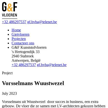
+32 486297537
gf.bvba@telenet.be
Home
Gietvloeren
Projecten
Contacteer ons
G&F Kunststofvloeren
's Hertogendijk 33
2940 Stabroek
Antwerpen, België
+32 486297537
gf.bvba@telenet.be
Project
Vorsselmans Wuustwezel
July 2023
Vorsselmans uit Wuustwezel door succes in business, een extra
gebouw. De vloer die ze samen met LV-architecten gekozen hebben