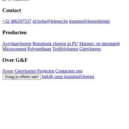
Contact
+32 486297537
gf.bvba@telenet.be
kunststofvloerenbelgie
Producten
Acrylaatvloeren
Betonlook vloeren in PU
Marmer- en steentapijt
Microcement
Polyurethaan
Troffelvloeren
Gietvloeren
Over G&F
Home
Gietvloeren
Projecten
Contacteer ons
bekijk onze kunststofvloeren
Vraag je offerte aan!