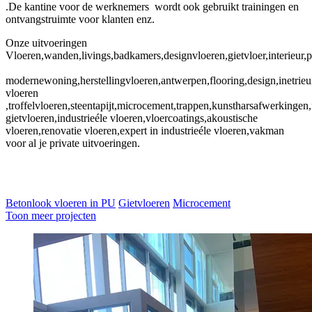
.De kantine voor de werknemers wordt ook gebruikt trainingen en
ontvangstruimte voor klanten enz.
Onze uitvoeringen
Vloeren,wanden,livings,badkamers,designvloeren,gietvloer,interieur,pu
modernewoning,herstellingvloeren,antwerpen,flooring,design,inetrieu
vloeren
,troffelvloeren,steentapijt,microcement,trappen,kunstharsafwerkinge
gietvloeren,industrieéle vloeren,vloercoatings,akoustische
vloeren,renovatie vloeren,expert in industrieéle vloeren,vakman
voor al je private uitvoeringen.
Betonlook vloeren in PU
Gietvloeren
Microcement
Toon meer projecten