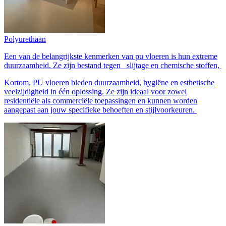
Polyurethaan
Een van de belangrijkste kenmerken van pu vloeren is hun extreme
duurzaamheid. Ze zijn bestand tegen slijtage en chemische stoffen,
Kortom, PU vloeren bieden duurzaamheid, hygiëne en esthetische
veelzijdigheid in één oplossing. Ze zijn ideaal voor zowel
residentiële als commerciële toepassingen en kunnen worden
aangepast aan jouw specifieke behoeften en stijlvoorkeuren.