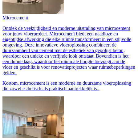
Microcement
Ontdek de veelzijdigheid en moderne uitstraling van microcement
voor jouw vloerproject. Microcement biedt een naadloze en
eigentijdse afwerking die elke ruimte transformeert in een stijlvolle
omgeving. Deze innovatieve vloeroplossing combineert de
duurzaamheid van cement met de esthetiek van gepolijst beton,
waardoor een unieke en verfijnde look ontstaat. Bovendien is het
een dunne laag, waardoor het minimale hoogte toevoegt aan de
vloer en geschikt is voor renovatieprojecten waar ruimtebeperkingen
gelden.
Kortom, microcement is een moderne en duurzame vloeroplossing
die zowel esthetisch als praktisch aantrekkelijk is.