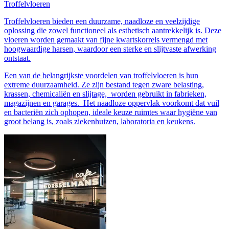
Troffelvloeren
Troffelvloeren bieden een duurzame, naadloze en veelzijdige
oplossing die zowel functioneel als esthetisch aantrekkelijk is. Deze
vloeren worden gemaakt van fijne kwartskorrels vermengd met
hoogwaardige harsen, waardoor een sterke en slijtvaste afwerking
ontstaat.
Een van de belangrijkste voordelen van troffelvloeren is hun
extreme duurzaamheid. Ze zijn bestand tegen zware belasting,
krassen, chemicaliën en slijtage, worden gebruikt in fabrieken,
magazijnen en garages. Het naadloze oppervlak voorkomt dat vuil
en bacteriën zich ophopen, ideale keuze ruimtes waar hygiëne van
groot belang is, zoals ziekenhuizen, laboratoria en keukens.