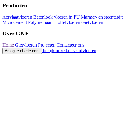
Producten
Acrylaatvloeren
Betonlook vloeren in PU
Marmer- en steentapijt
Microcement
Polyurethaan
Troffelvloeren
Gietvloeren
Over G&F
Home
Gietvloeren
Projecten
Contacteer ons
bekijk onze kunststofvloeren
Vraag je offerte aan!